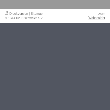
Login
Druckversion
|
Sitemap
Webansicht
© Ski-Club Bischweier e.V.